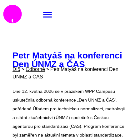
Petr Matyáš na konferenci
Den ÚNMZ a ČAS
DI5
>
Odborné
>
Petr Matyáš na konferenci Den
ÚNMZ a ČAS
Dne 12. května 2026 se v pražském WPP Campusu
uskutečnila odborná konference „Den ÚNMZ a ČAS“,
pořádaná Úřadem pro technickou normalizaci, metrologii
a státní zkušebnictví (ÚNMZ) společně s Českou
agenturou pro standardizaci (ČAS). Program konference
byl zaměřen na aktuální témata v oblasti standardizace,