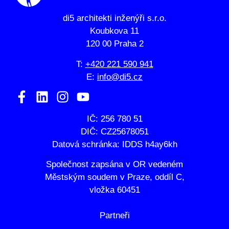
di5 architekti inženýři s.r.o.
Koubkova 11
120 00 Praha 2
T:
+420 221 590 941
E:
info@di5.cz
IČ: 256 780 51
DIČ: CZ25678051
Datová schránka: IDDS h4ay6kh
Společnost zapsána v OR vedeném
Městským soudem v Praze, oddíl C,
vložka 60451
Partneři