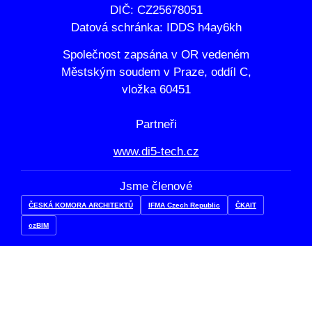
DIČ: CZ25678051
Datová schránka: IDDS h4ay6kh
Společnost zapsána v OR vedeném
Městským soudem v Praze, oddíl C,
vložka 60451
Partneři
www.di5-tech.cz
Jsme členové
ČESKÁ KOMORA ARCHITEKTŮ
IFMA Czech Republic
ČKAIT
czBIM