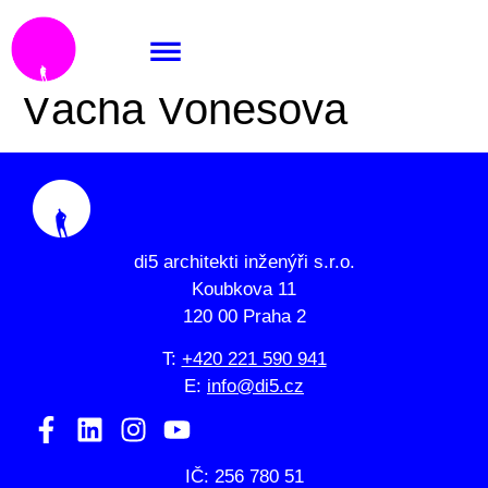
Ing. arch. Zdeňka
Vácha Vonešová
di5 architekti inženýři s.r.o.
Koubkova 11
120 00 Praha 2
T:
+420 221 590 941
E:
info@di5.cz
IČ: 256 780 51