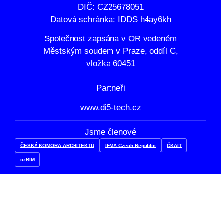
DIČ: CZ25678051
Datová schránka: IDDS h4ay6kh
Společnost zapsána v OR vedeném
Městským soudem v Praze, oddíl C,
vložka 60451
Partneři
www.di5-tech.cz
Jsme členové
ČESKÁ KOMORA ARCHITEKTŮ
IFMA Czech Republic
ČKAIT
czBIM