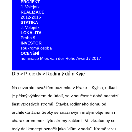
PROJEKT
J. Volejník
REALIZACE
2012-2016
STATIKA
J. Volejník
LOKALITA
Praha 9
INVESTOR
soukromá osoba
OCENĚNÍ
nominace Mies van der Rohe Award / 2017
DI5
>
Projekty
>
Rodinný dům Kyje
Na severním svažitém pozemku v Praze – Kyjích, odkud
je pěkný výhledem do údolí, se v současné době nachází
šest vzrostlých stromů. Stavba rodinného domu od
architekta Jana Šépky se snaží svým malým objemem i
charakterem mezi tyto stromy začlenit. Ve zkratce by se
tedy dal koncept označit jako “dům v sadu”. Kromě vlivu