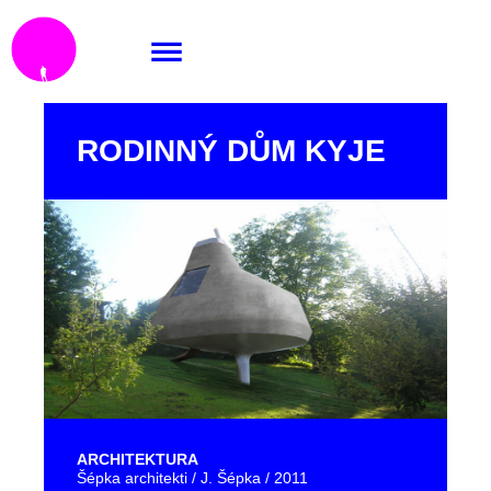
RODINNÝ DŮM KYJE
ARCHITEKTURA
Šépka architekti / J. Šépka / 2011