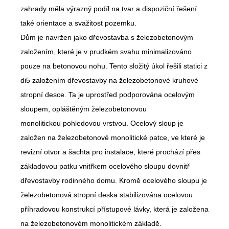
zahrady měla výrazný podíl na tvar a dispoziční řešení
také orientace a svažitost pozemku.
Dům je navržen jako dřevostavba s železobetonovým
založením, které je v prudkém svahu minimalizováno
pouze na betonovou nohu. Tento složitý úkol řešili statici z
di5 založením dřevostavby na železobetonové kruhové
stropní desce. Ta je uprostřed podporována ocelovým
sloupem, opláštěným železobetonovou
monolitickou pohledovou vrstvou. Ocelový sloup je
založen na železobetonové monolitické patce, ve které je
revizní otvor a šachta pro instalace, které prochází přes
základovou patku vnitřkem ocelového sloupu dovnitř
dřevostavby rodinného domu. Kromě ocelového sloupu je
železobetonová stropní deska stabilizována ocelovou
příhradovou konstrukcí přístupové lávky, která je založena
na železobetonovém monolitickém základě.