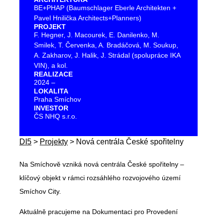
BE+PHAP (Baumschlager Eberle Architekten +
Pavel Hnilička Architects+Planners)
PROJEKT
F. Hegner, J. Macourek, E. Danilenko, M.
Smilek, T. Červenka, A. Bradáčová, M. Soukup,
A. Zakharov, J. Halik, J. Strádal (spolupráce IKA
VIN), a kol.
REALIZACE
2024 –
LOKALITA
Praha Smíchov
INVESTOR
ČS NHQ s.r.o.
DI5
>
Projekty
>
Nová centrála České spořitelny
Na Smíchově vzniká nová centrála České spořitelny –
klíčový objekt v rámci rozsáhlého rozvojového území
Smíchov City.
Aktuálně pracujeme na Dokumentaci pro Provedení