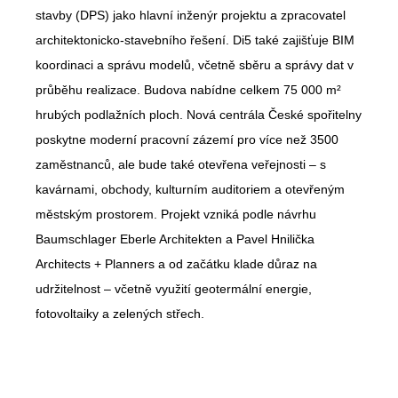
stavby (DPS) jako hlavní inženýr projektu a zpracovatel
architektonicko-stavebního řešení. Di5 také zajišťuje BIM
koordinaci a správu modelů, včetně sběru a správy dat v
průběhu realizace.
Budova nabídne celkem
75 000 m²
hrubých podlažních ploch.
Nová centrála České spořitelny
poskytne moderní pracovní zázemí pro více než 3500
zaměstnanců, ale bude také otevřena veřejnosti – s
kavárnami, obchody, kulturním auditoriem a otevřeným
městským prostorem. Projekt vzniká podle návrhu
Baumschlager Eberle Architekten a Pavel Hnilička
Architects + Planners a od začátku klade důraz na
udržitelnost – včetně využití geotermální energie,
fotovoltaiky a zelených střech.