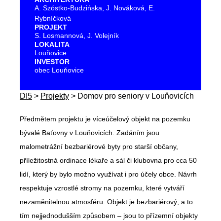
A. Szóstko-Budzińska, J. Nováková, E.
Rybníčková
PROJEKT
S. Losmannová, J. Volejník
LOKALITA
Louňovice
INVESTOR
obec Louňovice
DI5
>
Projekty
>
Domov pro seniory v Louňovicích
Předmětem projektu je víceúčelový objekt na pozemku
bývalé Baťovny v Louňovicích. Zadáním jsou
malometrážní bezbariérové byty pro starší občany,
příležitostná ordinace lékaře a sál či klubovna pro cca 50
lidí, který by bylo možno využívat i pro účely obce. Návrh
respektuje vzrostlé stromy na pozemku, které vytváří
nezaměnitelnou atmosféru. Objekt je bezbariérový, a to
tím nejjednodušším způsobem – jsou to přízemní objekty