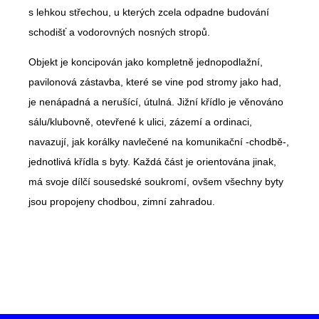
s lehkou střechou, u kterých zcela odpadne budování
schodišť a vodorovných nosných stropů.
Objekt je koncipován jako kompletně jednopodlažní,
pavilonová zástavba, které se vine pod stromy jako had,
je nenápadná a nerušící, útulná. Jižní křídlo je věnováno
sálu/klubovně, otevřené k ulici, zázemí a ordinaci,
navazují, jak korálky navlečené na komunikační -chodbě-,
jednotlivá křídla s byty. Každá část je orientována jinak,
má svoje dílčí sousedské soukromí, ovšem všechny byty
jsou propojeny chodbou, zimní zahradou.