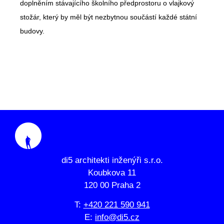
doplněním stávajícího školního předprostoru o vlajkový
stožár, který by měl být nezbytnou součástí každé státní
budovy.
di5 architekti inženýři s.r.o.
Koubkova 11
120 00 Praha 2
T:
+420 221 590 941
E:
info@di5.cz