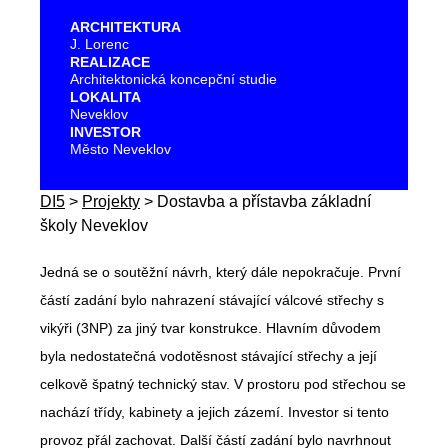
ARCHITEKTURA
J. Lorenc
REALIZACE
Architektonická koncepční studie
LOKALITA
Neveklov
INVESTOR
Město Neveklov
DI5
>
Projekty
>
Dostavba a přístavba základní
školy Neveklov
Jedná se o soutěžní návrh, který dále nepokračuje. První
částí zadání bylo nahrazení stávající válcové střechy s
vikýři (3NP) za jiný tvar konstrukce. Hlavním důvodem
byla nedostatečná vodotěsnost stávající střechy a její
celkově špatný technický stav. V prostoru pod střechou se
nachází třídy, kabinety a jejich zázemí. Investor si tento
provoz přál zachovat. Další částí zadání bylo navrhnout