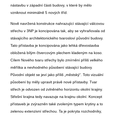
nástavbu v západní části budovy, v které by mělo
vzniknout minimálně 5 nových tříd.
Nově navržená konstrukce nahrazující stávající válcovou
střechu v 3NP je koncipována tak, aby se vyhraňovala od
stávajícího architektonického tvarosloví původní budovy.
Tato přístavba je koncipována jako lehká dřevostavba
obložená bílým čtvercovým plechem kladeným na koso.
Cílem Nového tvaru střechy bylo zmírnění příliš velkého
měřítka a nevhodného působení stávající budovy.
Původní objekt se jeví jako příliš „městský“. Toto vizuální
působení by měly upravit právě nové přístavby. Tvar
střech je odvozen od zvlněného horizontu okolní krajiny.
Střešní krajina tedy navazuje na krajinu okolní. Koncept
přístaveb je zvýrazněn také zvoleným typem krytiny a to
zelenou extenzivní střechou. Ta je pokryta rozchodníky,