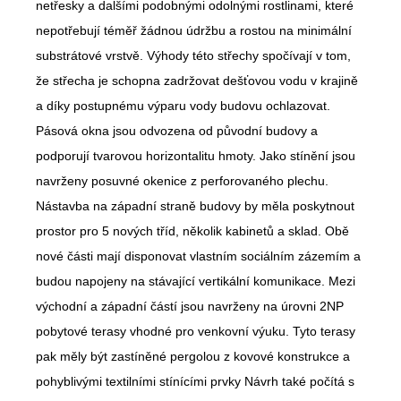
netřesky a dalšími podobnými odolnými rostlinami, které
nepotřebují téměř žádnou údržbu a rostou na minimální
substrátové vrstvě. Výhody této střechy spočívají v tom,
že střecha je schopna zadržovat dešťovou vodu v krajině
a díky postupnému výparu vody budovu ochlazovat.
Pásová okna jsou odvozena od původní budovy a
podporují tvarovou horizontalitu hmoty. Jako stínění jsou
navrženy posuvné okenice z perforovaného plechu.
Nástavba na západní straně budovy by měla poskytnout
prostor pro 5 nových tříd, několik kabinetů a sklad. Obě
nové části mají disponovat vlastním sociálním zázemím a
budou napojeny na stávající vertikální komunikace. Mezi
východní a západní částí jsou navrženy na úrovni 2NP
pobytové terasy vhodné pro venkovní výuku. Tyto terasy
pak měly být zastíněné pergolou z kovové konstrukce a
pohyblivými textilními stínícími prvky Návrh také počítá s