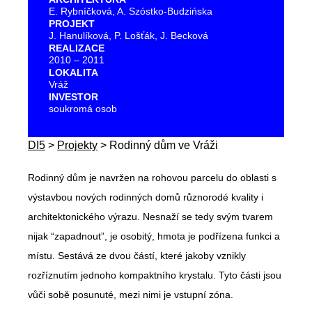
E. Rybníčková, A. Szóstko-Budzińska
PROJEKT
J. Hanulíková, P. Lošťák, J. Becková
REALIZACE
2010 – 2011
LOKALITA
Vráž
INVESTOR
soukromá osob
DI5
>
Projekty
>
Rodinný dům ve Vráži
Rodinný dům je navržen na rohovou parcelu do oblasti s
výstavbou nových rodinných domů různorodé kvality i
architektonického výrazu. Nesnaží se tedy svým tvarem
nijak “zapadnout”, je osobitý, hmota je podřízena funkci a
místu. Sestává ze dvou částí, které jakoby vznikly
rozříznutím jednoho kompaktního krystalu. Tyto části jsou
vůči sobě posunuté, mezi nimi je vstupní zóna.