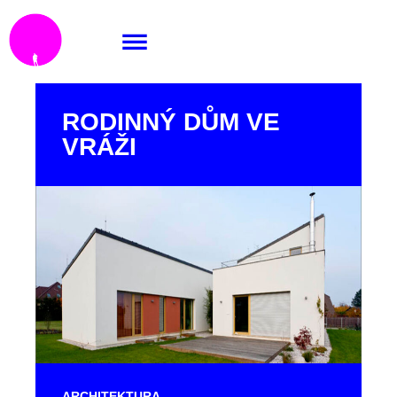
RODINNÝ DŮM VE
VRÁŽI
ARCHITEKTURA