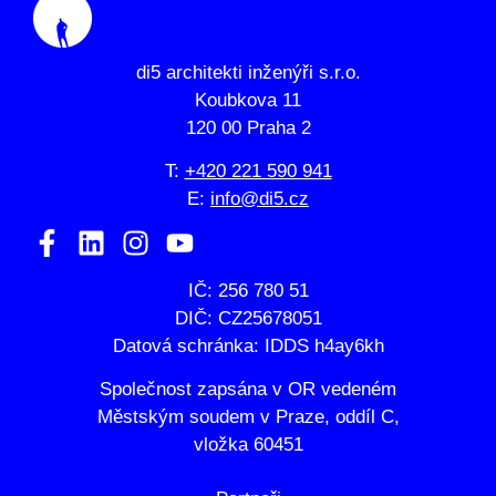
di5 architekti inženýři s.r.o.
Koubkova 11
120 00 Praha 2
T:
+420 221 590 941
E:
info@di5.cz
IČ: 256 780 51
DIČ: CZ25678051
Datová schránka: IDDS h4ay6kh
Společnost zapsána v OR vedeném
Městským soudem v Praze, oddíl C,
vložka 60451