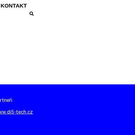
KONTAKT
rtneři
w.di5-tech.cz