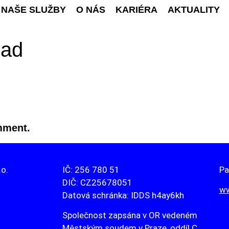
NAŠE SLUŽBY
O NÁS
KARIÉRA
AKTUALITY
lad
mment.
.o.
IČ: 256 780 51
Pa
DIČ: CZ25678051
ww
Datová schránka: IDDS h4ay6kh
Společnost zapsána v OR vedeném
Městským soudem v Praze, oddíl C,