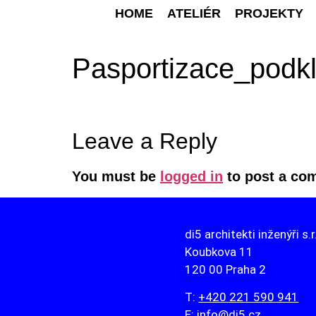
HOME
ATELIÉR
PROJEKTY
Pasportizace_podk
Leave a Reply
You must be
logged in
to post a co
di5 architekti inženýři s.r
Koubkova 11
120 00 Praha 2
T:
+420 221 590 941
E:
info@di5.cz