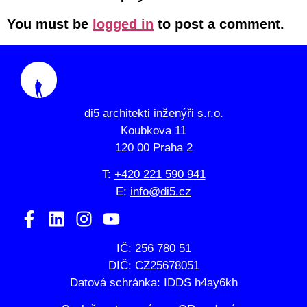
You must be
logged in
to post a comment.
di5 architekti inženýři s.r.o.
Koubkova 11
120 00 Praha 2
T:
+420 221 590 941
E:
info@di5.cz
IČ: 256 780 51
DIČ: CZ25678051
Datová schránka: IDDS h4ay6kh