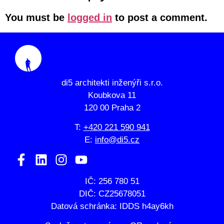
You must be
logged in
to post a comment.
di5 architekti inženýři s.r.o.
Koubkova 11
120 00 Praha 2
T:
+420 221 590 941
E:
info@di5.cz
IČ: 256 780 51
DIČ: CZ25678051
Datová schránka: IDDS h4ay6kh