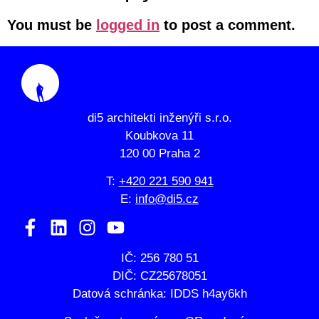
You must be
logged in
to post a comment.
di5 architekti inženýři s.r.o.
Koubkova 11
120 00 Praha 2
T:
+420 221 590 941
E:
info@di5.cz
IČ: 256 780 51
DIČ: CZ25678051
Datová schránka: IDDS h4ay6kh