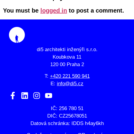
You must be
logged in
to post a comment.
di5 architekti inženýři s.r.o.
Koubkova 11
120 00 Praha 2
T:
+420 221 590 941
E:
info@di5.cz
IČ: 256 780 51
DIČ: CZ25678051
Datová schránka: IDDS h4ay6kh