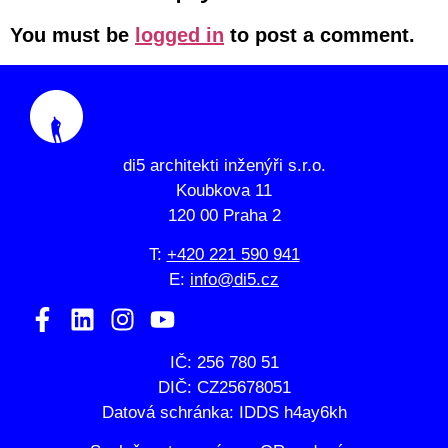
You must be
logged in
to post a comment.
di5 architekti inženýři s.r.o.
Koubkova 11
120 00 Praha 2
T:
+420 221 590 941
E:
info@di5.cz
IČ: 256 780 51
DIČ: CZ25678051
Datová schránka: IDDS h4ay6kh