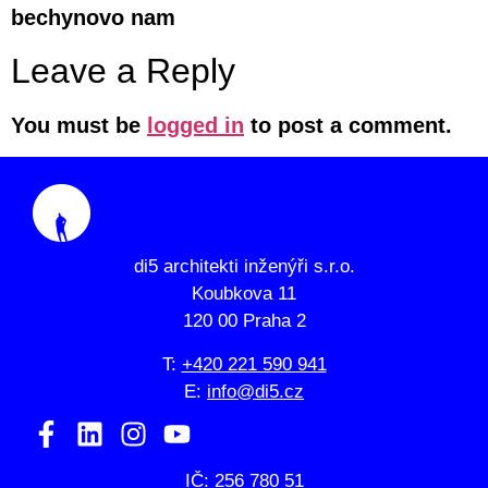
bechynovo nam
Leave a Reply
You must be
logged in
to post a comment.
di5 architekti inženýři s.r.o.
Koubkova 11
120 00 Praha 2
T:
+420 221 590 941
E:
info@di5.cz
IČ: 256 780 51