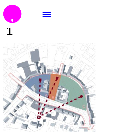
1_koncepční schéma-
1