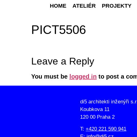
HOME
ATELIÉR
PROJEKTY
PICT5506
Leave a Reply
You must be
logged in
to post a co
di5 architekti inženýři s.r
Koubkova 11
120 00 Praha 2
T:
+420 221 590 941
E:
info@di5.cz