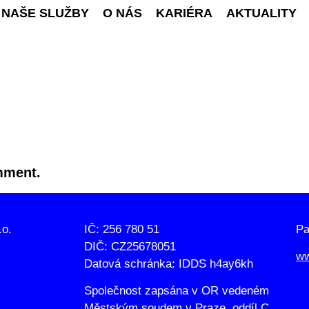
NAŠE SLUŽBY
O NÁS
KARIÉRA
AKTUALITY
mment.
.o.
IČ: 256 780 51
Pa
DIČ: CZ25678051
ww
Datová schránka: IDDS h4ay6kh
Společnost zapsána v OR vedeném
Městským soudem v Praze, oddíl C,