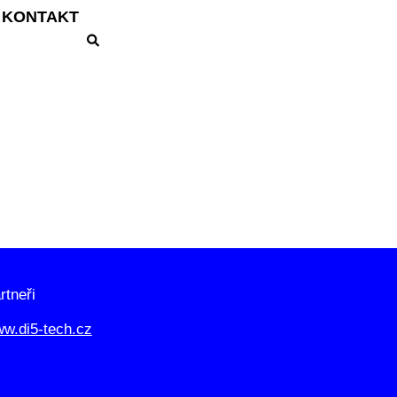
KONTAKT
rtneři
w.di5-tech.cz