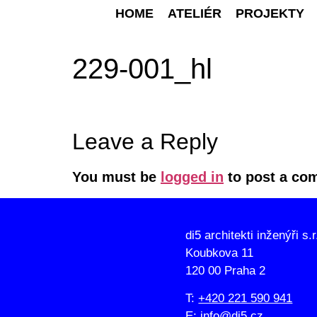
HOME
ATELIÉR
PROJEKTY
229-001_hl
Leave a Reply
You must be
logged in
to post a co
di5 architekti inženýři s.r
Koubkova 11
120 00 Praha 2
T:
+420 221 590 941
E:
info@di5.cz