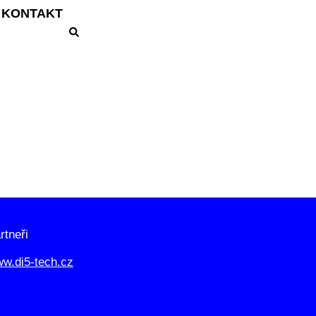
KONTAKT
rtneři
w.di5-tech.cz