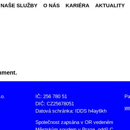
NAŠE SLUŽBY
O NÁS
KARIÉRA
AKTUALITY
mment.
.o.
IČ: 256 780 51
Pa
DIČ: CZ25678051
ww
Datová schránka: IDDS h4ay6kh
Společnost zapsána v OR vedeném
Městským soudem v Praze, oddíl C,