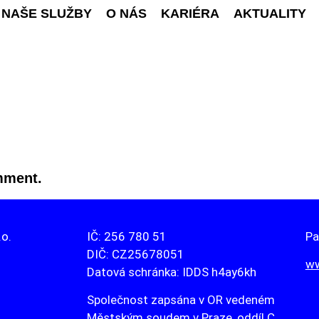
NAŠE SLUŽBY
O NÁS
KARIÉRA
AKTUALITY
mment.
.o.
IČ: 256 780 51
Pa
DIČ: CZ25678051
ww
Datová schránka: IDDS h4ay6kh
Společnost zapsána v OR vedeném
Městským soudem v Praze, oddíl C,