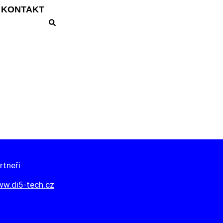
KONTAKT
rtneři
w.di5-tech.cz