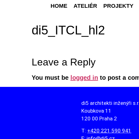
HOME
ATELIÉR
PROJEKTY
di5_ITCL_hl2
Leave a Reply
You must be
logged in
to post a co
di5 architekti inženýři s.r
Koubkova 11
120 00 Praha 2
T:
+420 221 590 941
E:
info@di5.cz