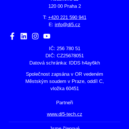
120 00 Praha 2
T:
+420 221 590 941
E:
info@di5.cz
IČ: 256 780 51
DIČ: CZ25678051
Datová schránka: IDDS h4ay6kh
Společnost zapsána v OR vedeném
Městským soudem v Praze, oddíl C,
vložka 60451
Partneři
www.di5-tech.cz
Jsme členové