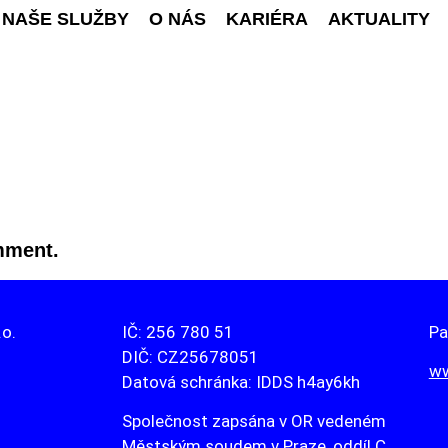
NAŠE SLUŽBY
O NÁS
KARIÉRA
AKTUALITY
mment.
.o.
IČ: 256 780 51
Pa
DIČ: CZ25678051
ww
Datová schránka: IDDS h4ay6kh
Společnost zapsána v OR vedeném
Městským soudem v Praze, oddíl C,