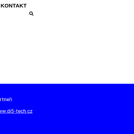
KONTAKT
rtneři
w.di5-tech.cz