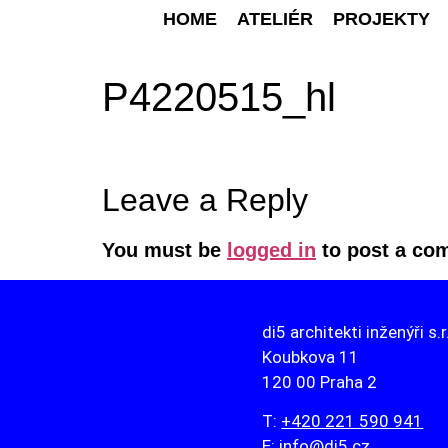
HOME
ATELIÉR
PROJEKTY
P4220515_hl
Leave a Reply
You must be
logged in
to post a co
di5 architekti inženýři s.r
Koubkova 11
120 00 Praha 2
T:
+420 221 590 941
E:
info@di5.cz