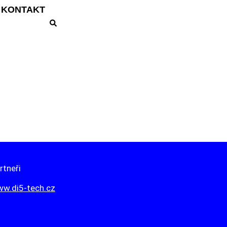
KONTAKT
rtneři
w.di5-tech.cz