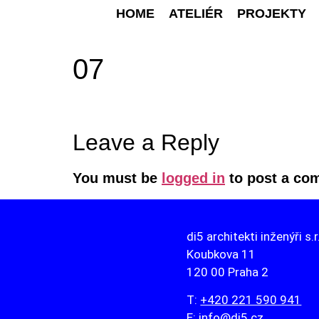
HOME
ATELIÉR
PROJEKTY
07
Leave a Reply
You must be
logged in
to post a co
di5 architekti inženýři s.r
Koubkova 11
120 00 Praha 2
T:
+420 221 590 941
E:
info@di5.cz