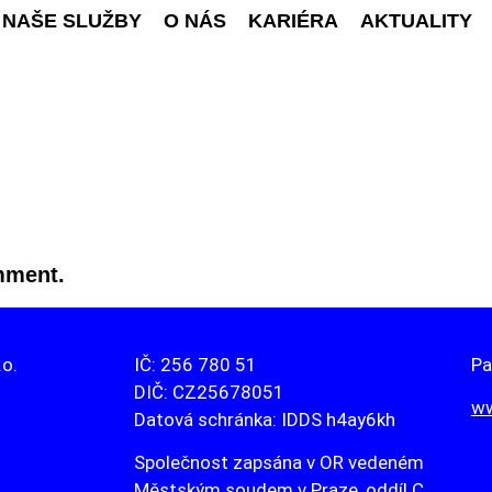
NAŠE SLUŽBY
O NÁS
KARIÉRA
AKTUALITY
mment.
.o.
IČ: 256 780 51
Pa
DIČ: CZ25678051
ww
Datová schránka: IDDS h4ay6kh
Společnost zapsána v OR vedeném
Městským soudem v Praze, oddíl C,