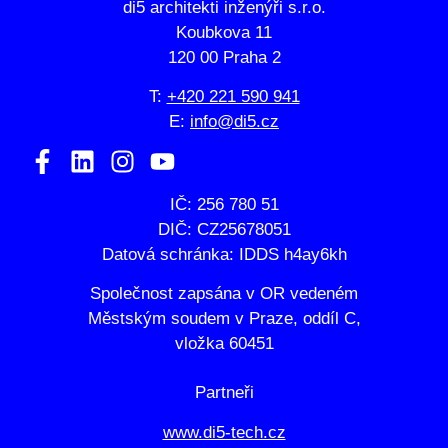
di5 architekti inženýři s.r.o.
Koubkova 11
120 00 Praha 2
T:
+420 221 590 941
E:
info@di5.cz
IČ: 256 780 51
DIČ: CZ25678051
Datová schránka: IDDS h4ay6kh
Společnost zapsána v OR vedeném
Městským soudem v Praze, oddíl C,
vložka 60451
Partneři
www.di5-tech.cz