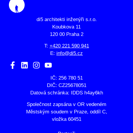
di5 architekti inženýři s.r.o.
Koubkova 11
120 00 Praha 2
T:
+420 221 590 941
E:
info@di5.cz
IČ: 256 780 51
DIČ: CZ25678051
Datová schránka: IDDS h4ay6kh
Společnost zapsána v OR vedeném
Městským soudem v Praze, oddíl C,
vložka 60451