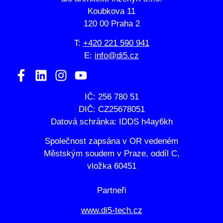
Koubkova 11
120 00 Praha 2
T:
+420 221 590 941
E:
info@di5.cz
IČ: 256 780 51
DIČ: CZ25678051
Datová schránka: IDDS h4ay6kh
Společnost zapsána v OR vedeném
Městským soudem v Praze, oddíl C,
vložka 60451
Partneři
www.di5-tech.cz