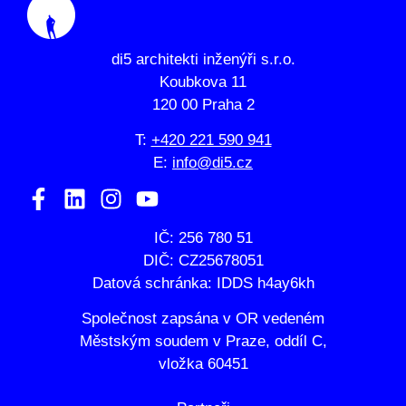
di5 architekti inženýři s.r.o.
Koubkova 11
120 00 Praha 2
T:
+420 221 590 941
E:
info@di5.cz
IČ: 256 780 51
DIČ: CZ25678051
Datová schránka: IDDS h4ay6kh
Společnost zapsána v OR vedeném
Městským soudem v Praze, oddíl C,
vložka 60451