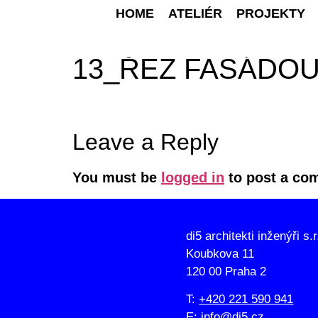
HOME
ATELIÉR
PROJEKTY
13_ŘEZ FASÁDO
Leave a Reply
You must be
logged in
to post a co
di5 architekti inženýři s.r
Koubkova 11
120 00 Praha 2
T:
+420 221 590 941
E:
info@di5.cz