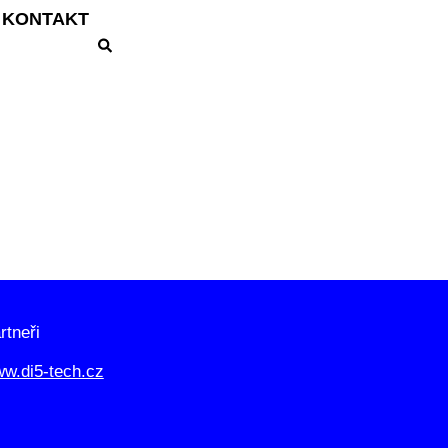
KONTAKT
rtneři
w.di5-tech.cz