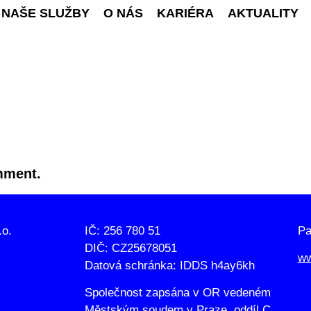
NAŠE SLUŽBY
O NÁS
KARIÉRA
AKTUALITY
U
mment.
.o.
IČ: 256 780 51
Pa
DIČ: CZ25678051
ww
Datová schránka: IDDS h4ay6kh
Společnost zapsána v OR vedeném
Městským soudem v Praze, oddíl C,