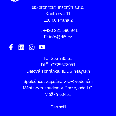
di5 architekti inženýři s.r.o.
Koubkova 11
120 00 Praha 2
T:
+420 221 590 941
E:
info@di5.cz
IČ: 256 780 51
DIČ: CZ25678051
Datová schránka: IDDS h4ay6kh
Společnost zapsána v OR vedeném
Městským soudem v Praze, oddíl C,
vložka 60451
Partneři