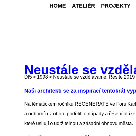
HOME
ATELIÉR
PROJEKTY
Neustále se vzděl
DI5
>
1998
>
Neustále se vzděláváme. Resite 2019
Naši architekti se za inspirací tentokrát vy
Na tématickém ročníku REGENERATE ve Foru Karlín by
a odborníci z oboru podělili o nápady a řešení otáz
které usilují o udržitelnou a zásadní obnovu města.