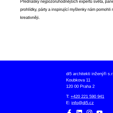
Přednášky nejpozoruhodnějších expertů světa, panelov
prohlídky, párty a inspirující myšlenky nám pomohli n
kreativněji.
di5 architekti inženýři s.r
Koubkova 11
120 00 Praha 2
T:
+420 221 590 941
E:
info@di5.cz