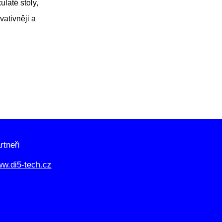
laté stoly,
vativněji a
rtneři
w.di5-tech.cz