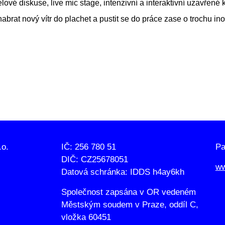
é diskuse, live mic stage, intenzivní a interaktivní uzavřené ku
abrat nový vítr do plachet a pustit se do práce zase o trochu ino
.o.
IČ: 256 780 51
Pa
DIČ: CZ25678051
ww
Datová schránka: IDDS h4ay6kh
Společnost zapsána v OR vedeném
Městským soudem v Praze, oddíl C,
vložka 60451