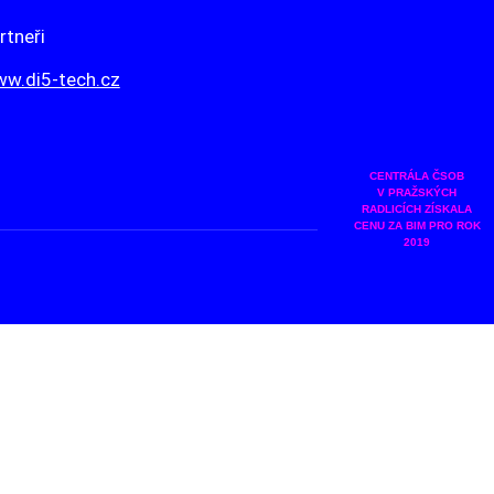
rtneři
w.di5-tech.cz
CENTRÁLA ČSOB
V PRAŽSKÝCH
RADLICÍCH ZÍSKALA
CENU ZA BIM PRO ROK
2019