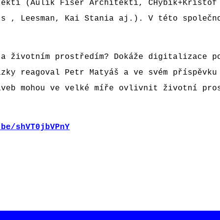
tekti (Aulík Fišer Architekti, CHybík+Kristof
ts , Leesman, Kai Stania aj.). V této společn
 a životním prostředím? Dokáže digitalizace p
ázky reagoval Petr Matyáš a ve svém příspěvku
aveb mohou ve velké míře ovlivnit životní pro
.be/shVT0jbVPnY