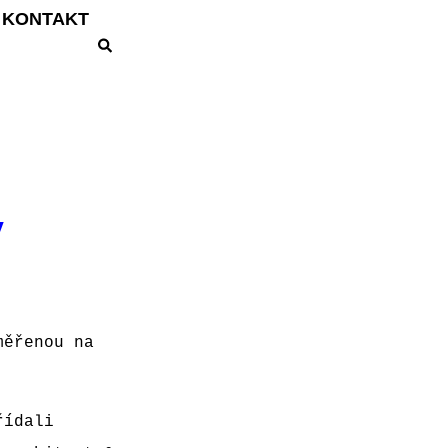
KONTAKT
y
měřenou na
řídali