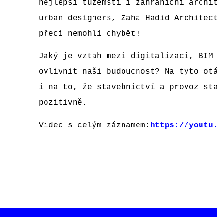
nejlepší tuzemští i zahraniční archi
urban designers, Zaha Hadid Architec
přeci nemohli chybět!
Jaký je vztah mezi digitalizací, BIM
ovlivnit naši budoucnost? Na tyto ot
i na to, že stavebnictví a provoz st
pozitivně.
Video s celým záznamem:
https://youtu