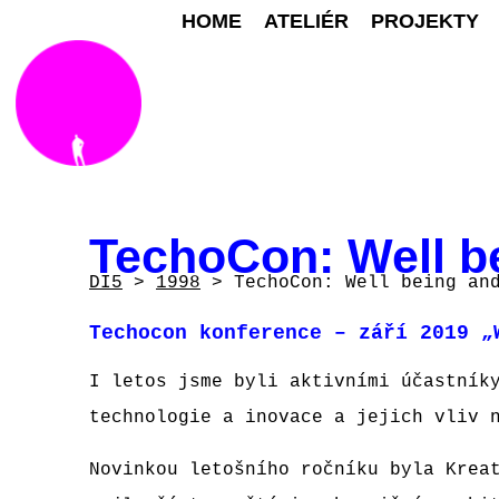
HOME
ATELIÉR
PROJEKTY
TechoCon: Well be
DI5
>
1998
>
TechoCon: Well being an
Techocon konference – září 2019 „
I letos jsme byli aktivními účastník
technologie a inovace a jejich vliv 
Novinkou letošního ročníku byla Krea