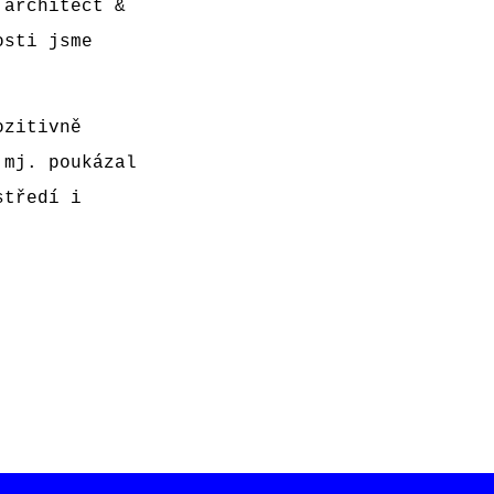
 architect &
osti jsme
ozitivně
 mj. poukázal
středí i