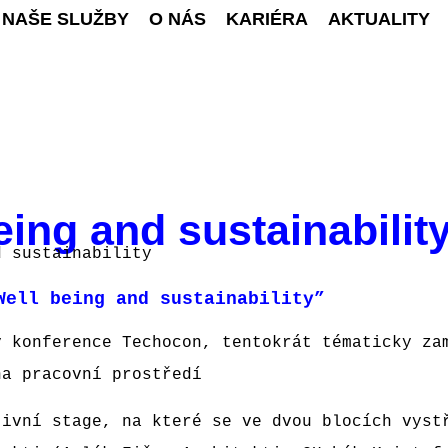
NAŠE SLUŽBY
O NÁS
KARIÉRA
AKTUALITY
ing and sustainabilit
d sustainability
Well being and sustainability”
y konference Techocon, tentokrát tématicky za
na pracovní prostředí
tivní stage, na které se ve dvou blocích vyst