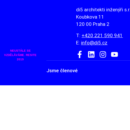
di5 architekti inženýři s.r
Koubkova 11
120 00 Praha 2
T:
+420 221 590 941
E:
info@di5.cz
NEUSTÁLE SE
VZDĚLÁVÁME. RESITE
2019
Jsme členové