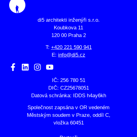
di5 architekti inženýři s.r.o.
Koubkova 11
120 00 Praha 2
T:
+420 221 590 941
E:
info@di5.cz
IČ: 256 780 51
DIČ: CZ25678051
Datová schránka: IDDS h4ay6kh
Společnost zapsána v OR vedeném
Městským soudem v Praze, oddíl C,
vložka 60451