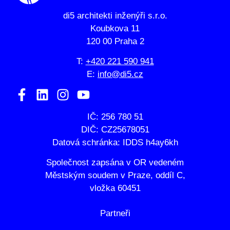
di5 architekti inženýři s.r.o.
Koubkova 11
120 00 Praha 2
T:
+420 221 590 941
E:
info@di5.cz
IČ: 256 780 51
DIČ: CZ25678051
Datová schránka: IDDS h4ay6kh
Společnost zapsána v OR vedeném
Městským soudem v Praze, oddíl C,
vložka 60451
Partneři