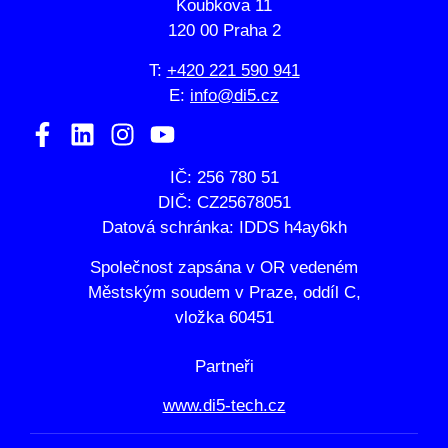
Koubkova 11
120 00 Praha 2
T:
+420 221 590 941
E:
info@di5.cz
IČ: 256 780 51
DIČ: CZ25678051
Datová schránka: IDDS h4ay6kh
Společnost zapsána v OR vedeném
Městským soudem v Praze, oddíl C,
vložka 60451
Partneři
www.di5-tech.cz