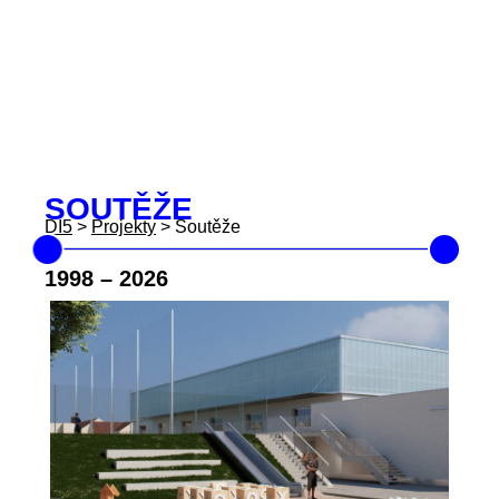
SOUTĚŽE
DI5
>
Projekty
>
Soutěže
1998
–
2026