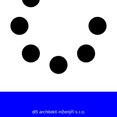
di5 architekti inženýři s.r.o.