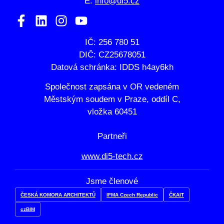
E:
info@di5.cz
IČ: 256 780 51
DIČ: CZ25678051
Datová schránka: IDDS h4ay6kh
Společnost zapsána v OR vedeném
Městským soudem v Praze, oddíl C,
vložka 60451
Partneři
www.di5-tech.cz
Jsme členové
ČESKÁ KOMORA ARCHITEKTŮ
IFMA Czech Republic
ČKAIT
czBIM