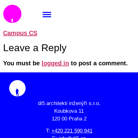
Campus CS
Campus CS
Leave a Reply
You must be
logged in
to post a comment.
di5 architekti inženýři s.r.o.
Koubkova 11
120 00 Praha 2
T:
+420 221 590 941